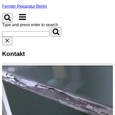
Skip
Fenster Reparatur Berlin
to
Menu
content
Type and press enter to search
Kontakt